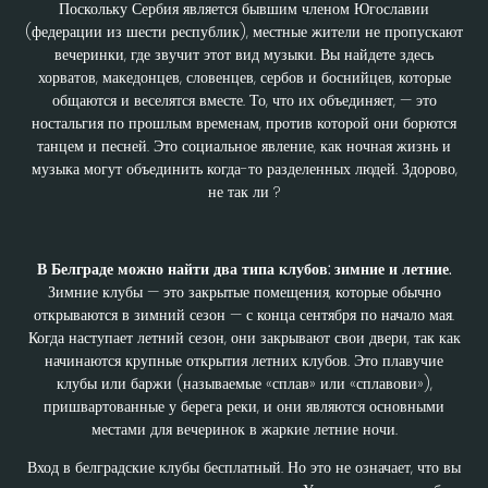
Поскольку Сербия является бывшим членом Югославии
(федерации из шести республик), местные жители не пропускают
вечеринки, где звучит этот вид музыки. Вы найдете здесь
хорватов, македонцев, словенцев, сербов и боснийцев, которые
общаются и веселятся вместе. То, что их объединяет, — это
ностальгия по прошлым временам, против которой они борются
танцем и песней. Это социальное явление, как ночная жизнь и
музыка могут объединить когда-то разделенных людей. Здорово,
не так ли ?
В Белграде можно найти два типа клубов: зимние и летние.
Зимние клубы — это закрытые помещения, которые обычно
открываются в зимний сезон — с конца сентября по начало мая.
Когда наступает летний сезон, они закрывают свои двери, так как
начинаются крупные открытия летних клубов. Это плавучие
клубы или баржи (называемые «сплав» или «сплавови»),
пришвартованные у берега реки, и они являются основными
местами для вечеринок в жаркие летние ночи.
Вход в белградские клубы бесплатный. Но это не означает, что вы