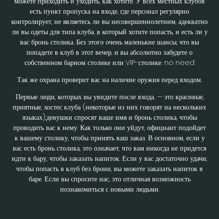
можете приходить и уходить, как хотите. У всех местных клубов
есть пункт пропуска на входе, где персонал регулярно
контролирует, не являетесь ли вы несовершеннолетним, адекватно
ли вы одеты для типа клуба, в который хотите попасть, и есть ли у
вас бронь столика. Без этого очень маленькие шансы, что вы
попадете в клуб в этот вечер, и вы абсолютно забудете о
собственном барном столике или VIP-столике. no need
Так же охрана проверит вас на наличие оружия перед входом.
Первые люди, которых вы увидите после входа, — это красивые,
приятные, хостес клуба (некоторые из них говорят на нескольких
языках),девушки спросят ваше имя и бронь столика, чтобы
проводить вас к нему. Как только они уйдут, официант подойдет
к вашему столику, чтобы принять ваш заказ. В основном, если у
вас есть бронь столика, это означает, что вам никогда не придется
идти к бару, чтобы заказать напиток. Если у вас достаточно удачи,
чтобы попасть в клуб без брони, вы можете заказать напиток в
баре. Если вы спросите нас, это отличная возможность
познакомиться с новыми людьми.