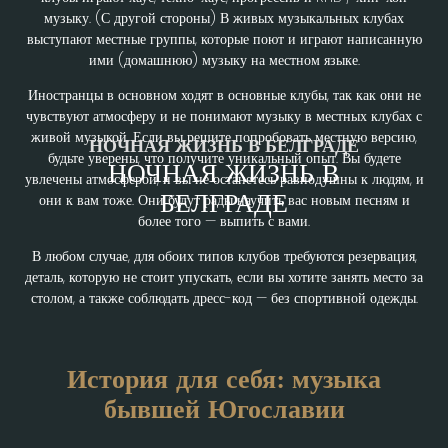
музыку. (С другой стороны) В живых музыкальных клубах
выступают местные группы, которые поют и играют написанную
ими (домашнюю) музыку на местном языке.
Иностранцы в основном ходят в основные клубы, так как они не
чувствуют атмосферу и не понимают музыку в местных клубах с
живой музыкой. Если вы решите попробовать местную версию,
НОЧНАЯ ЖИЗНЬ В БЕЛГРАДЕ
будьте уверены, что получите уникальный опыт. Вы будете
НОЧНАЯ ЖИЗНЬ В
увлечены атмосферой, и вы не останетесь равнодушны к людям, и
БЕЛГРАДЕ
они к вам тоже. Они будут рады научить вас новым песням и
более того — выпить с вами.
В любом случае, для обоих типов клубов требуются резервация,
деталь, которую не стоит упускать, если вы хотите занять место за
столом, а также соблюдать дресс-код — без спортивной одежды.
История для себя: музыка
бывшей Югославии